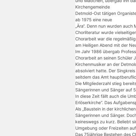
und Mädchen, übergab ihn dan
Kirchengemeinde
Detmold-Ost tätigen Organisten
ab 1975 eine neue
„Ära“. Denn nun wurden auch M
Chorliteratur wurde vielseitig
Chorarbeit war die regelmäßi
am Heiligen Abend mit der Neu
Im Jahr 1986 übergab Profess
Chorarbeit an seinen Schüler 
Kirchenmusiker an der Detmol
absolviert hatte. Der Singkreis
seitdem das Amt hauptberuflic
Die Mitgliederzahl stieg bereit
Sängerinnen und Sänger auf 5
In diese Zeit fällt auch die U
Erlöserkirche“. Das Aufgabens
Als „Baustein in der kirchliche
Sängerinnen und Sänger. Doc
keineswegs zu kurz. Beliebt s
Umgebung oder Freizeiten auf
Das 75jährige Bestehen des C